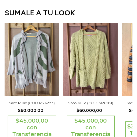
SUMALE A TU LOOK
Saco Millie (COD M26283)
Saco Millie (COD M26281)
Saco 
$60.000,00
$60.000,00
$46
$45.000,00
$45.000,00
$3
con
con
Tr
Transferencia
Transferencia