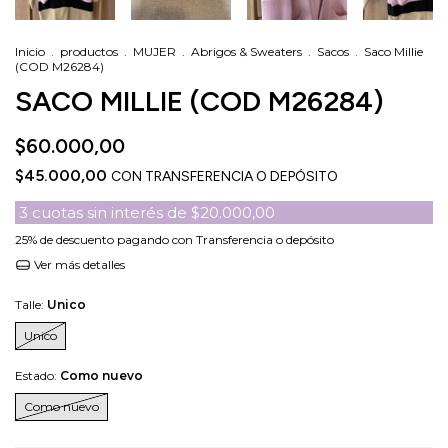
Inicio
.
productos
.
MUJER
.
Abrigos & Sweaters
.
Sacos
.
Saco Millie
(COD M26284)
SACO MILLIE (COD M26284)
$60.000,00
$45.000,00
CON
TRANSFERENCIA O DEPÓSITO
3
cuotas sin interés de
$20.000,00
25% de descuento
pagando con Transferencia o depósito
Ver más detalles
Talle:
Unico
Unico
Estado:
Como nuevo
Como nuevo