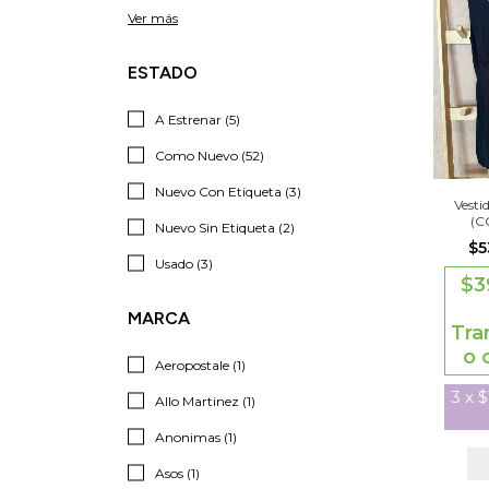
Ver más
ESTADO
A Estrenar (5)
Como Nuevo (52)
Nuevo Con Etiqueta (3)
Vesti
(C
Nuevo Sin Etiqueta (2)
$5
Usado (3)
$3
MARCA
Tra
o 
Aeropostale (1)
3
x
$
Allo Martinez (1)
Anonimas (1)
Asos (1)