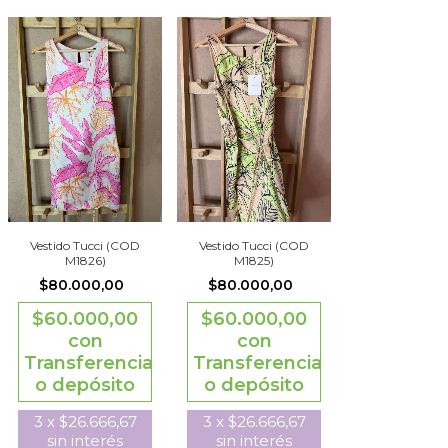
Vestido Tucci (COD
Vestido Tucci (COD
M1826)
M1825)
$80.000,00
$80.000,00
$60.000,00
$60.000,00
con
con
Transferencia
Transferencia
o depósito
o depósito
3
x
$26.666,67
3
x
$26.666,67
sin interés
sin interés