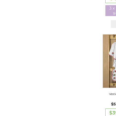
3
x
s
Vest
$5
$3