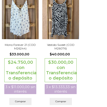
Mono Forever 21 (COD
Vestido Sweet (COD
M26244)
M26076)
$33.000,00
$40.000,00
$24.750,00
$30.000,00
con
con
Transferencia
Transferencia
o depósito
o depósito
3
x
$11.000,00
sin
3
x
$13.333,33
sin
interés
interés
Comprar
Comprar