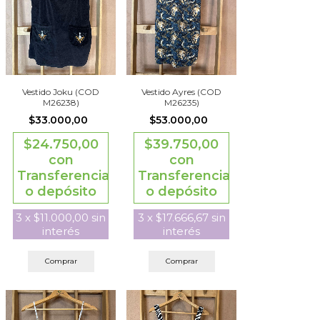
Vestido Joku (COD
Vestido Ayres (COD
M26238)
M26235)
$33.000,00
$53.000,00
$24.750,00
$39.750,00
con
con
Transferencia
Transferencia
o depósito
o depósito
3
x
$11.000,00
sin
3
x
$17.666,67
sin
interés
interés
Comprar
Comprar