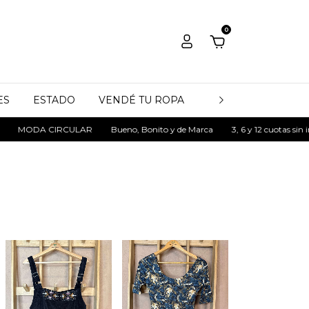
0
ES
ESTADO
VENDÉ TU ROPA
QUIÉNES SOMOS
Bueno, Bonito y de Marca
3, 6 y 12 cuotas sin interés
MODA CIRCU