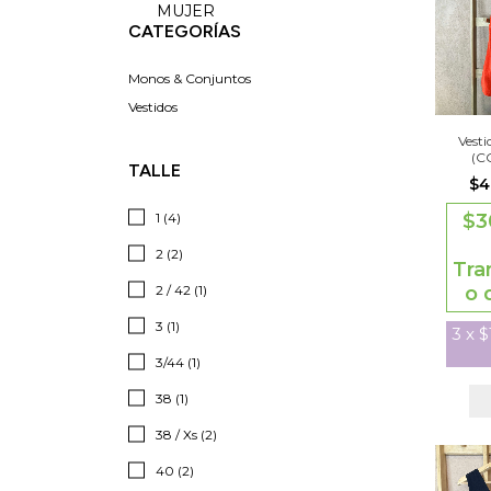
MUJER
CATEGORÍAS
Monos & Conjuntos
Vestidos
Vesti
(C
TALLE
$4
1 (4)
$3
2 (2)
Tra
2 / 42 (1)
o 
3 (1)
3
x
$
3/44 (1)
38 (1)
38 / Xs (2)
40 (2)