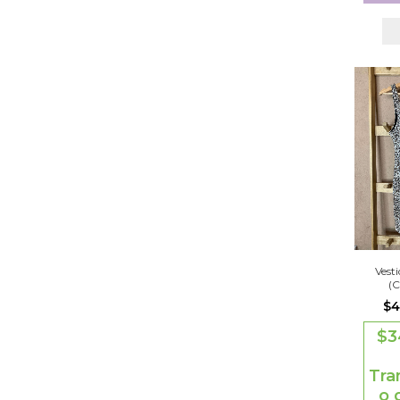
Vest
(
$4
$3
Tra
o 