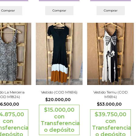
Comprar
Comprar
Comprar
ido La Merceria
Vestido (COD M1696)
Vestido Temu (COD
COD M1824)
M1694)
$20.000,00
6.500,00
$53.000,00
$15.000,00
4.875,00
$39.750,00
con
con
con
Transferencia
nsferencia
Transferencia
o depósito
depósito
o depósito