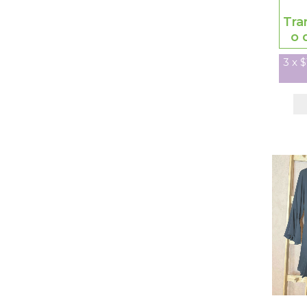
Tra
o 
3
x
$