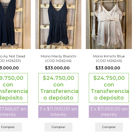
do Ay Not Dead
Mono Marily Bianchi
Mono Kimchi Blue
OD M26233)
(COD M26246)
(COD M26245)
3.000,00
$33.000,00
$33.000,00
9.750,00
$24.750,00
$24.750,00
con
con
con
nsferencia
Transferencia
Transferencia
depósito
o depósito
o depósito
17.666,67
sin
3
x
$11.000,00
sin
3
x
$11.000,00
sin
interés
interés
interés
Comprar
Comprar
Comprar