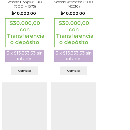
Vestido Bonjour Lulu
Vestido Kermesse (COD
(COD M1875)
M2210)
$40.000,00
$40.000,00
$30.000,00
$30.000,00
con
con
Transferencia
Transferencia
o depósito
o depósito
3
x
$13.333,33
sin
3
x
$13.333,33
sin
interés
interés
Comprar
Comprar