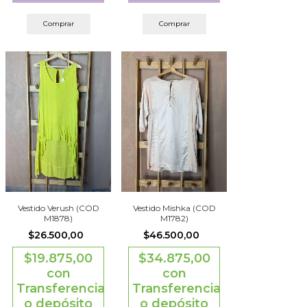
Comprar
Comprar
Vestido Verush (COD
Vestido Mishka (COD
M1878)
M1782)
$26.500,00
$46.500,00
$19.875,00
$34.875,00
con
con
Transferencia
Transferencia
o depósito
o depósito