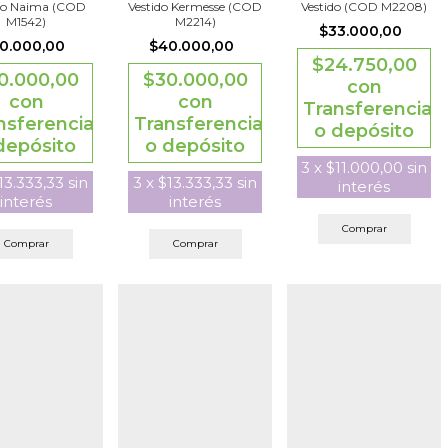
do Naima (COD
Vestido Kermesse (COD
Vestido (COD M2208)
M1542)
M2214)
$33.000,00
0.000,00
$40.000,00
$24.750,00
0.000,00
$30.000,00
con
con
con
Transferencia
nsferencia
Transferencia
o depósito
depósito
o depósito
3
x
$11.000,00
sin
13.333,33
sin
3
x
$13.333,33
sin
interés
interés
interés
Comprar
Comprar
Comprar