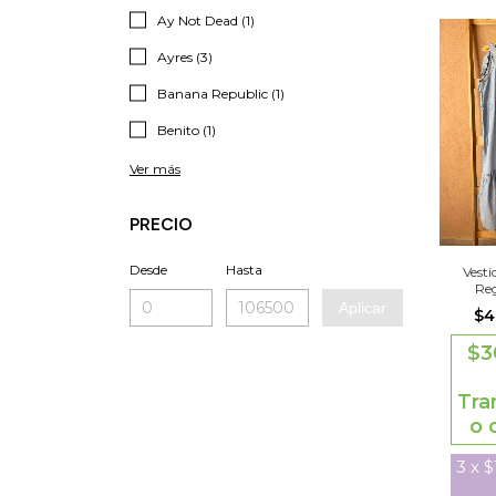
Ay Not Dead (1)
Ayres (3)
Banana Republic (1)
Benito (1)
Ver más
PRECIO
Desde
Hasta
Vesti
Re
Aplicar
$4
$3
Tra
o 
3
x
$