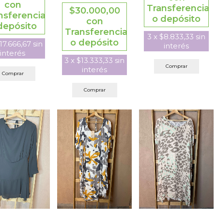
con
Transferencia
$30.000,00
nsferencia
o depósito
con
depósito
Transferencia
3
x
$8.833,33
sin
o depósito
17.666,67
sin
interés
interés
3
x
$13.333,33
sin
Comprar
interés
Comprar
Comprar