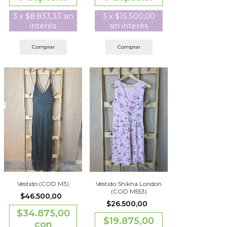
3
x
$8.833,33
sin
3
x
$15.500,00
interés
sin interés
Comprar
Comprar
Vestido (COD M3)
Vestido Shikha London
(COD M553)
$46.500,00
$26.500,00
$34.875,00
$19.875,00
con