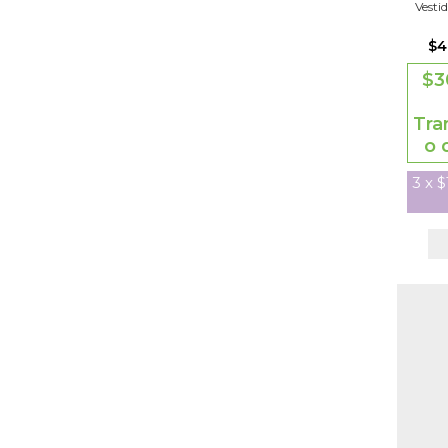
Vesti
$4
$3
Tra
o 
3
x
$