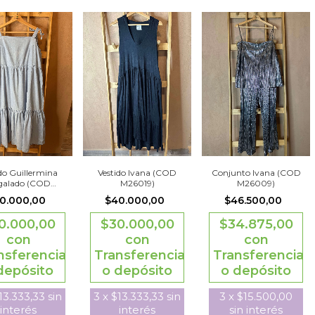
do Guillermina
Vestido Ivana (COD
Conjunto Ivana (COD
galado (COD
M26019)
M26009)
M26020)
0.000,00
$40.000,00
$46.500,00
0.000,00
$30.000,00
$34.875,00
con
con
con
nsferencia
Transferencia
Transferencia
depósito
o depósito
o depósito
13.333,33
sin
3
x
$13.333,33
sin
3
x
$15.500,00
interés
interés
sin interés