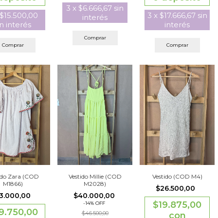
3
x
$6.666,67
sin
$15.500,00
3
x
$17.666,67
sin
interés
in interés
interés
Comprar
Comprar
Comprar
ido Zara (COD
Vestido Millie (COD
Vestido (COD M4)
M1866)
M2028)
$26.500,00
3.000,00
$40.000,00
$19.875,00
-
14
%
OFF
9.750,00
$46.500,00
con