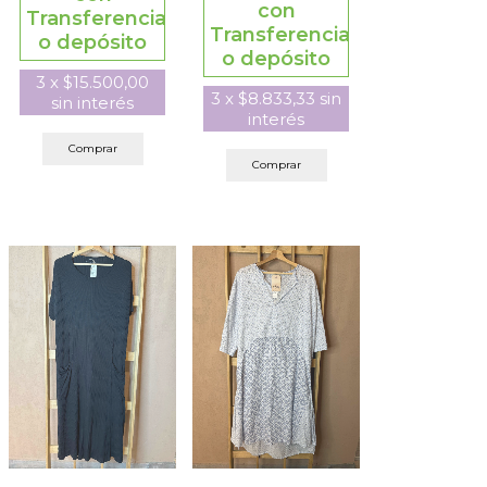
con
Transferencia
Transferencia
o depósito
o depósito
3
x
$15.500,00
3
x
$8.833,33
sin
sin interés
interés
Comprar
Comprar