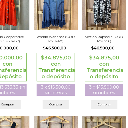
do Cooperative
Vestido Wanama (COD
Vestido Rapsodia (COD
OD M26287)
M26240)
M26256)
0.000,00
$46.500,00
$46.500,00
0.000,00
$34.875,00
$34.875,00
con
con
con
nsferencia
Transferencia
Transferencia
depósito
o depósito
o depósito
13.333,33
sin
3
x
$15.500,00
3
x
$15.500,00
interés
sin interés
sin interés
Comprar
Comprar
Comprar