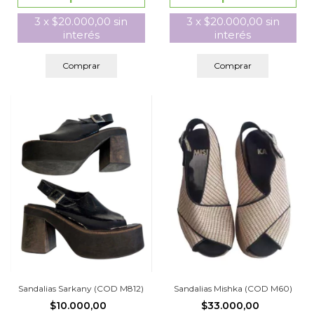
3
x
$20.000,00
sin
3
x
$20.000,00
sin
interés
interés
Comprar
Comprar
Sandalias Sarkany (COD M812)
Sandalias Mishka (COD M60)
$10.000,00
$33.000,00