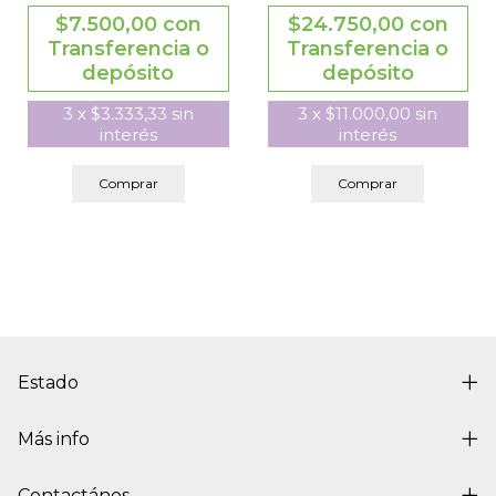
$7.500,00
con
$24.750,00
con
Transferencia o
Transferencia o
depósito
depósito
3
x
$3.333,33
sin
3
x
$11.000,00
sin
interés
interés
Comprar
Comprar
Estado
Más info
Contactános