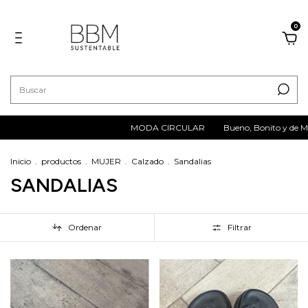
0
MODA CIRCULAR
Bueno, Bonito y de Mar
Inicio
.
productos
.
MUJER
.
Calzado
.
Sandalias
SANDALIAS
Ordenar
Filtrar