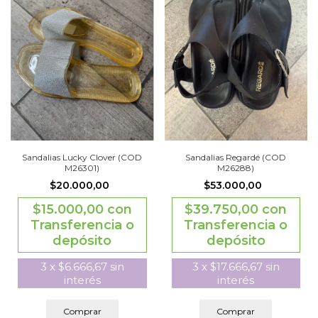
Sandalias Lucky Clover (COD
Sandalias Regardé (COD
M26301)
M26288)
$20.000,00
$53.000,00
$15.000,00
con
$39.750,00
con
Transferencia o
Transferencia o
depósito
depósito
3
x
$6.666,67
sin
3
x
$17.666,67
sin
interés
interés
Comprar
Comprar