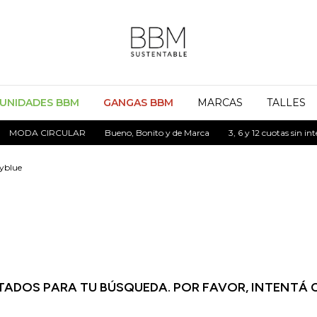
UNIDADES BBM
GANGAS BBM
MARCAS
TALLES
MODA CIRCULAR
Bueno, Bonito y de Marca
3, 6 y 12 cuotas sin inte
eyblue
ADOS PARA TU BÚSQUEDA. POR FAVOR, INTENTÁ 