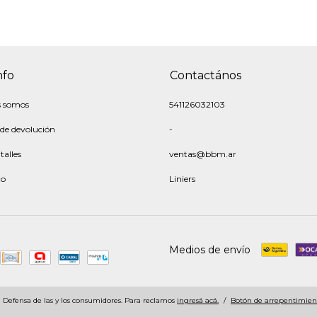
nfo
Contactános
s somos
541126032103
 de devolución
-
talles
ventas@bbm.ar
to
Liniers
Medios de envío
Defensa de las y los consumidores. Para reclamos
ingresá acá.
/
Botón de arrepentimien