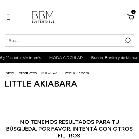
0
6 y 12 cuotas sin interés
MODA CIRCULAR
Bueno, Bonito y de Marca
Inicio
.
productos
.
MARCAS
.
Little Akiabara
LITTLE AKIABARA
NO TENEMOS RESULTADOS PARA TU
BÚSQUEDA. POR FAVOR, INTENTÁ CON OTROS
FILTROS.