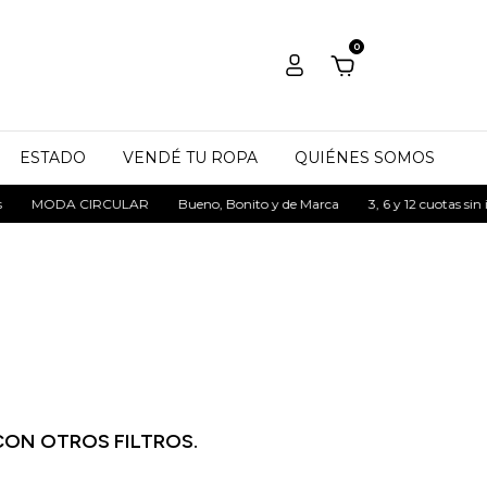
0
ESTADO
VENDÉ TU ROPA
QUIÉNES SOMOS
MODA CIRCULAR
Bueno, Bonito y de Marca
3, 6 y 12 cuotas sin in
CON OTROS FILTROS.