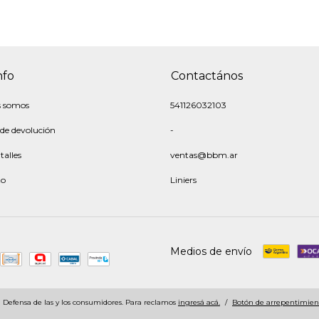
nfo
Contactános
s somos
541126032103
 de devolución
-
talles
ventas@bbm.ar
to
Liniers
Medios de envío
Defensa de las y los consumidores. Para reclamos
ingresá acá.
/
Botón de arrepentimien