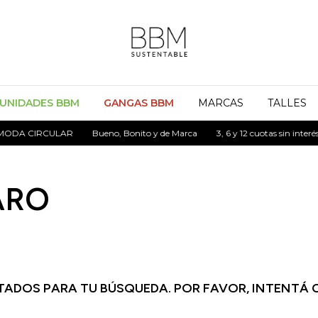
UNIDADES BBM
GANGAS BBM
MARCAS
TALLES
DA CIRCULAR
Bueno, Bonito y de Marca
3, 6 y 12 cuotas sin interés
ARO
ADOS PARA TU BÚSQUEDA. POR FAVOR, INTENTÁ 