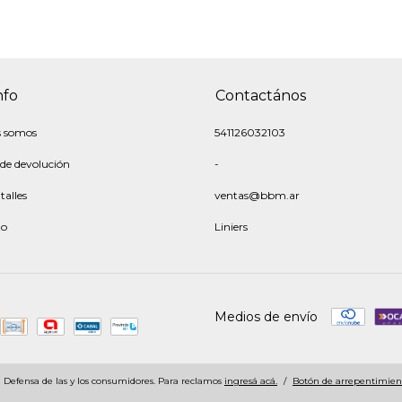
nfo
Contactános
s somos
541126032103
 de devolución
-
talles
ventas@bbm.ar
to
Liniers
Medios de envío
Defensa de las y los consumidores. Para reclamos
ingresá acá.
/
Botón de arrepentimien