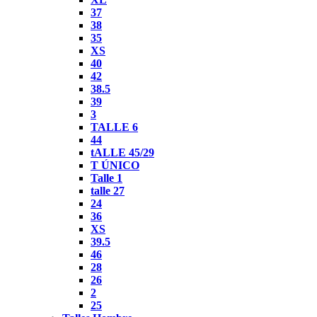
37
38
35
XS
40
42
38.5
39
3
TALLE 6
44
tALLE 45/29
T ÚNICO
Talle 1
talle 27
24
36
XS
39.5
46
28
26
2
25