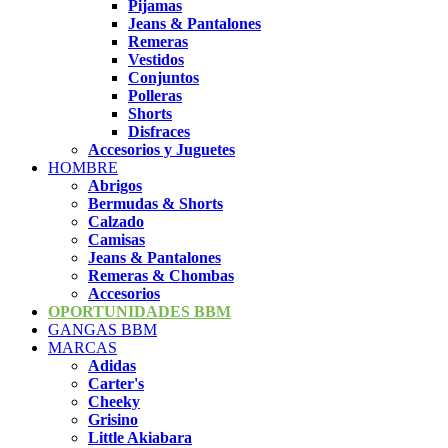
Pijamas
Jeans & Pantalones
Remeras
Vestidos
Conjuntos
Polleras
Shorts
Disfraces
Accesorios y Juguetes
HOMBRE
Abrigos
Bermudas & Shorts
Calzado
Camisas
Jeans & Pantalones
Remeras & Chombas
Accesorios
OPORTUNIDADES BBM
GANGAS BBM
MARCAS
Adidas
Carter's
Cheeky
Grisino
Little Akiabara