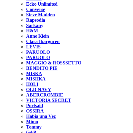
Ecko Unlimited
Converse
Steve Madden
Rapsodia
Sarkany
H&M
Anne Klein
Clara Ibarguren
LEVIS
PARUOLO
PARUOLO
MAGGIO & ROSSSETTO
BENDITO PIE
MISKA
MISHKA
HOLI
OLD NAVY
ABERCROMBIE
VICTORIA SECRET
Portsaid
OSSIRA
Habia una Vez
Mimo
Tommy
GAP