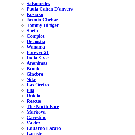
Salsipuedes
Paula Cahen D'anvers
Kosiuko
Jazmin Chebar
Tommy Hilfiger
Shein
Complot
Delaostia
Wanama
Forever 21
India Style
Anonimas
Brook
Ginebra
Nike
Las Oreiro
Fila
Uniqlo
Rescue
The North Face
Markova
Carestino
Valdez
Eduardo Lazaro
Lacoste