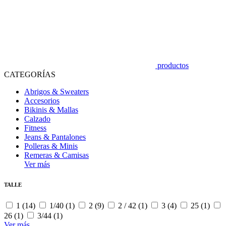
productos
CATEGORÍAS
Abrigos & Sweaters
Accesorios
Bikinis & Mallas
Calzado
Fitness
Jeans & Pantalones
Polleras & Minis
Remeras & Camisas
Ver más
TALLE
1 (14)
1/40 (1)
2 (9)
2 / 42 (1)
3 (4)
25 (1)
26 (1)
3/44 (1)
Ver más