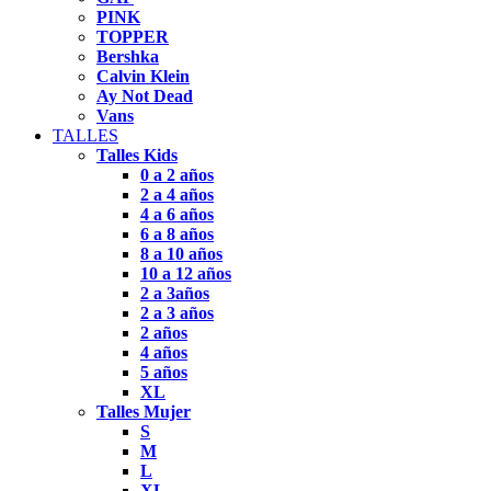
PINK
TOPPER
Bershka
Calvin Klein
Ay Not Dead
Vans
TALLES
Talles Kids
0 a 2 años
2 a 4 años
4 a 6 años
6 a 8 años
8 a 10 años
10 a 12 años
2 a 3años
2 a 3 años
2 años
4 años
5 años
XL
Talles Mujer
S
M
L
XL