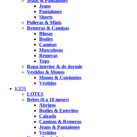
Jeans & Pantalones
Jeans
Pantalones
Shorts
Polleras & Minis
Remeras & Camisas
Blusas
Bodies
Camisas
Musculosas
Remeras
Tops
Ropa interior & de dormir
Vestidos & Monos
Monos & Conjuntos
Vestidos
KIDS
LOTES
Bebés (0 a 18 meses)
Abrigos
Bodies & Enteritos
Calzado
Camisas & Remeras
Jeans & Pantalones
Vestidos