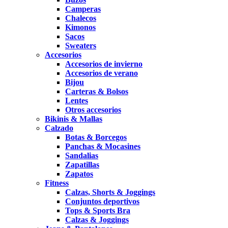
Camperas
Chalecos
Kimonos
Sacos
Sweaters
Accesorios
Accesorios de invierno
Accesorios de verano
Bijou
Carteras & Bolsos
Lentes
Otros accesorios
Bikinis & Mallas
Calzado
Botas & Borcegos
Panchas & Mocasines
Sandalias
Zapatillas
Zapatos
Fitness
Calzas, Shorts & Joggings
Conjuntos deportivos
Tops & Sports Bra
Calzas & Joggings