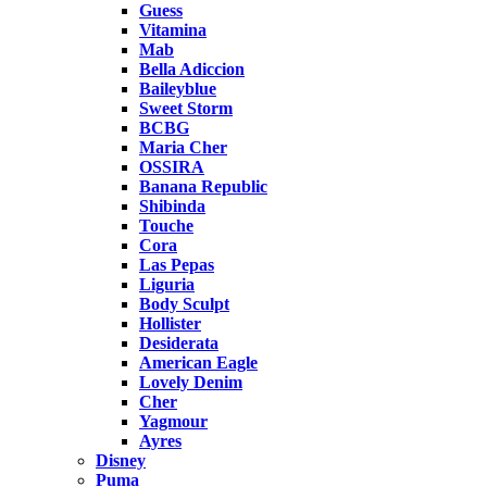
Guess
Vitamina
Mab
Bella Adiccion
Baileyblue
Sweet Storm
BCBG
Maria Cher
OSSIRA
Banana Republic
Shibinda
Touche
Cora
Las Pepas
Liguria
Body Sculpt
Hollister
Desiderata
American Eagle
Lovely Denim
Cher
Yagmour
Ayres
Disney
Puma