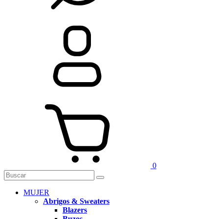
0
MUJER
Abrigos & Sweaters
Blazers
Buzos