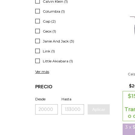
Calvin Klein (1)
Columbia (1)
Gap (2)
Geox (1)
Janie And Jack (3)
Link (1)
Little Akiabara (1)
Ver más
Cal
$2
PRECIO
$1
Desde
Hasta
Tra
Aplicar
o 
3
x
$