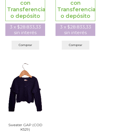
con
con
Transferencia
Transferencia
o depósito
o depósito
3
x
$28.833,33
3
x
$28.833,33
sin interés
sin interés
Comprar
Comprar
Sweater GAP (COD
K529)