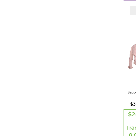
Saco
$3
$2
Tra
o 