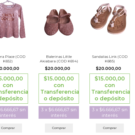
ra Place (COD
Balerinas Little
Sandalias Link (COD
K652)
Akiabara (COD K694)
K685)
0.000,00
$20.000,00
$20.000,00
5.000,00
$15.000,00
$15.000,00
con
con
con
nsferencia
Transferencia
Transferencia
depósito
o depósito
o depósito
6.666,67
sin
3
x
$6.666,67
sin
3
x
$6.666,67
sin
interés
interés
interés
Comprar
Comprar
Comprar