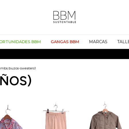
ORTUNIDADES BBM
GANGAS BBM
MARCAS
TALL
umbs.buzos-sweaters1
AÑOS)