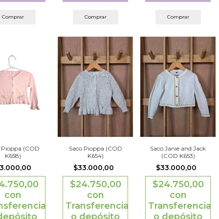
Comprar
Comprar
Comprar
Saco Janie and Jack
 Pioppa (COD
Saco Pioppa (COD
(COD K653)
K658)
K654)
$33.000,00
3.000,00
$33.000,00
$24.750,00
4.750,00
$24.750,00
con
con
con
Transferencia
nsferencia
Transferencia
o depósito
depósito
o depósito