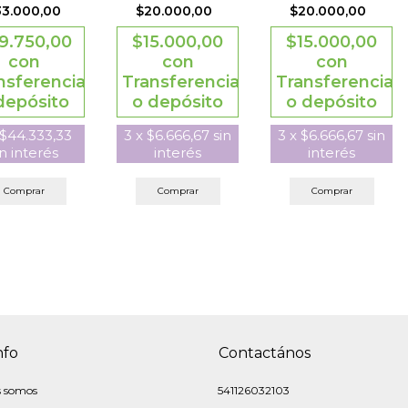
$20.000,00
$20.000,00
33.000,00
$15.000,00
$15.000,00
9.750,00
con
con
con
Transferencia
Transferencia
nsferencia
o depósito
o depósito
depósito
3
x
$6.666,67
sin
3
x
$6.666,67
sin
$44.333,33
interés
interés
in interés
Comprar
Comprar
Comprar
nfo
Contactános
s somos
541126032103