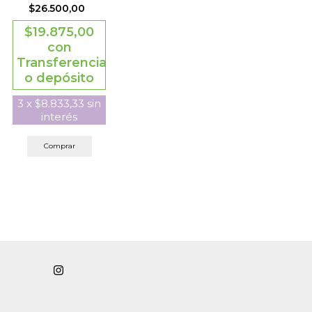
$26.500,00
$19.875,00
con
Transferencia
o depósito
3
x
$8.833,33
sin
interés
Comprar