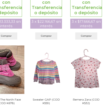
con
con
con
nsferencia
Transferencia
Transferencia
depósito
o depósito
o depósito
13.333,33
sin
3
x
$17.666,67
sin
3
x
$22.166,67
sin
interés
interés
interés
Comprar
Comprar
Comprar
Sweater GAP (COD
Remera Zara (COD
 The North Face
K559)
K532)
COD K678)