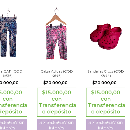
za GAP (COD
Calza Adidas (COD
Sandalias Crocs (COD
K636)
K646)
K844)
0.000,00
$20.000,00
$20.000,00
5.000,00
$15.000,00
$15.000,00
con
con
con
nsferencia
Transferencia
Transferencia
depósito
o depósito
o depósito
6.666,67
sin
3
x
$6.666,67
sin
3
x
$6.666,67
sin
interés
interés
interés