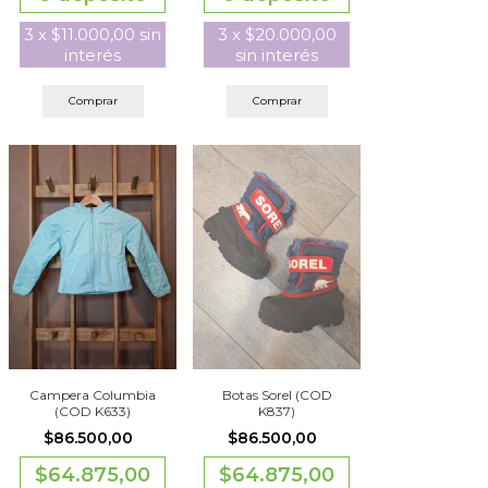
3
x
$20.000,00
3
x
$11.000,00
sin
sin interés
interés
Comprar
Comprar
Campera Columbia
Botas Sorel (COD
(COD K633)
K837)
$86.500,00
$86.500,00
$64.875,00
$64.875,00