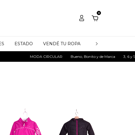
0
ES
ESTADO
VENDÉ TU ROPA
QUIÉNES SOMOS
MODA CIRCULAR
Bueno, Bonito y de Marca
3, 6 y 12 cuotas sin in