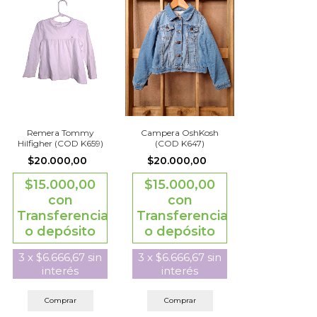
Remera Tommy
Campera OshKosh
Hilfigher (COD K659)
(COD K647)
$20.000,00
$20.000,00
$15.000,00
$15.000,00
con
con
Transferencia
Transferencia
o depósito
o depósito
3
x
$6.666,67
sin
3
x
$6.666,67
sin
interés
interés
Comprar
Comprar