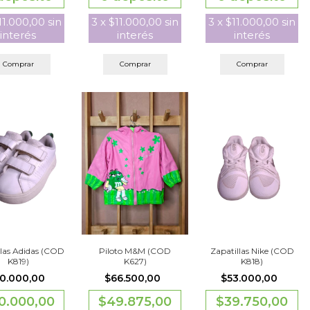
3
x
$11.000,00
sin
11.000,00
sin
3
x
$11.000,00
sin
interés
interés
interés
Comprar
Comprar
Comprar
llas Adidas (COD
Zapatillas Nike (COD
Piloto M&M (COD
K819)
K818)
K627)
0.000,00
$53.000,00
$66.500,00
0.000,00
$39.750,00
$49.875,00