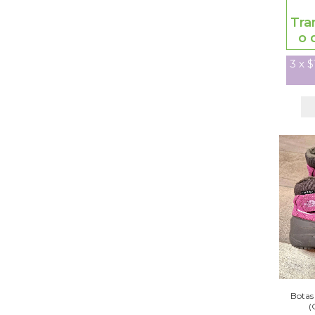
Tra
o 
3
x
$
Botas
(