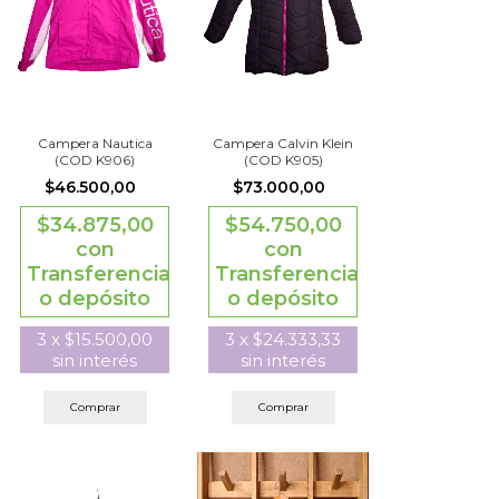
Campera Nautica
Campera Calvin Klein
(COD K906)
(COD K905)
$46.500,00
$73.000,00
$34.875,00
$54.750,00
con
con
Transferencia
Transferencia
o depósito
o depósito
3
x
$15.500,00
3
x
$24.333,33
sin interés
sin interés
Comprar
Comprar