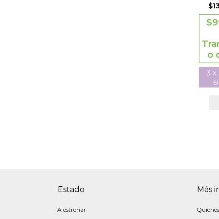
$1
$9
Tra
o 
3
x
s
Estado
Más i
A estrenar
Quiéne