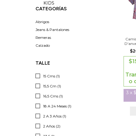
KIDS
CATEGORÍAS
Abrigos
Jeans & Pantalones
Remeras
Camis
D'anv
Calzado
$2
$1
TALLE
Tra
15 Cms (1)
o 
15,5 Cm (1)
3
x
$
16,5 Cms (1)
18 A 24 Meses (1)
2 A 3 Años (1)
2 Años (2)