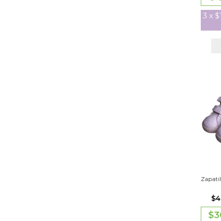
3
x
$
Zapati
$4
$3