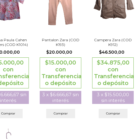
a Paula Cahen
Pantalon Zara (COD
Campera Zara (COD
ers (COD K1014)
K193)
K912)
0.000,00
$20.000,00
$46.500,00
5.000,00
$15.000,00
$34.875,00
con
con
con
nsferencia
Transferencia
Transferencia
depósito
o depósito
o depósito
6.666,67
sin
3
x
$6.666,67
sin
3
x
$15.500,00
interés
interés
sin interés
Comprar
Comprar
Comprar