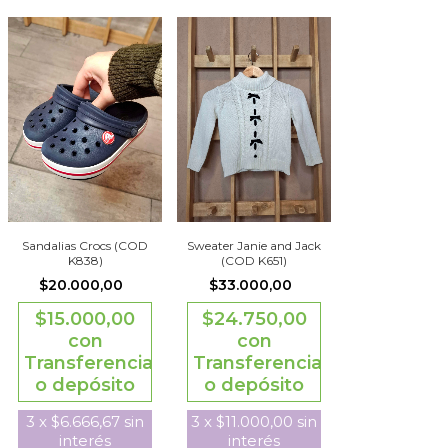
Sandalias Crocs (COD
Sweater Janie and Jack
K838)
(COD K651)
$20.000,00
$33.000,00
$15.000,00
$24.750,00
con
con
Transferencia
Transferencia
o depósito
o depósito
3
x
$6.666,67
sin
3
x
$11.000,00
sin
interés
interés