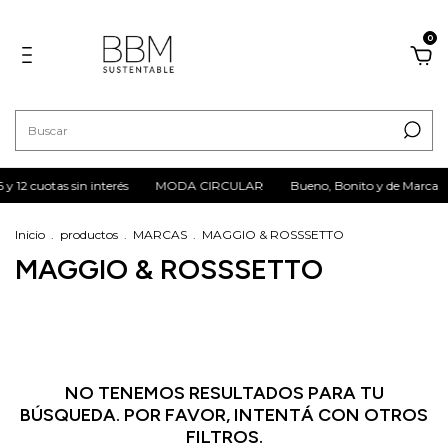
0
6 y 12 cuotas sin interés
MODA CIRCULAR
Bueno, Bonito y de Marca
Inicio
.
productos
.
MARCAS
.
MAGGIO & ROSSSETTO
MAGGIO & ROSSSETTO
NO TENEMOS RESULTADOS PARA TU
BÚSQUEDA. POR FAVOR, INTENTÁ CON OTROS
FILTROS.