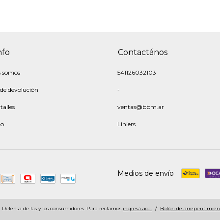
nfo
Contactános
s somos
541126032103
 de devolución
-
talles
ventas@bbm.ar
to
Liniers
Medios de envío
Defensa de las y los consumidores. Para reclamos
ingresá acá.
/
Botón de arrepentimien