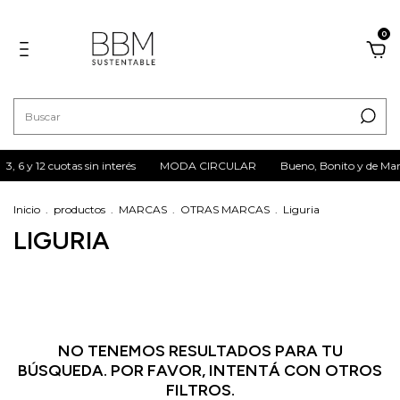
0
3, 6 y 12 cuotas sin interés
MODA CIRCULAR
Bueno, Bonito y de Ma
Inicio
.
productos
.
MARCAS
.
OTRAS MARCAS
.
Liguria
LIGURIA
NO TENEMOS RESULTADOS PARA TU
BÚSQUEDA. POR FAVOR, INTENTÁ CON OTROS
FILTROS.