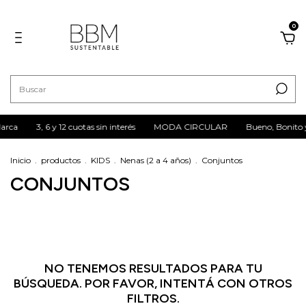
0
Marca
3, 6 y 12 cuotas sin interés
MODA CIRCULAR
Bueno, Bonito 
Inicio
.
productos
.
KIDS
.
Nenas (2 a 4 años)
.
Conjuntos
CONJUNTOS
NO TENEMOS RESULTADOS PARA TU
BÚSQUEDA. POR FAVOR, INTENTÁ CON OTROS
FILTROS.