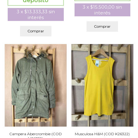
depósito
3
x
$15.500,00
sin
3
x
$13.333,33
sin
interés
interés
Comprar
Comprar
Campera Abercrombie (COD
Musculosa H&M (COD K26322)