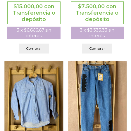
$15.000,00
con
$7.500,00
con
Transferencia o
Transferencia o
depósito
depósito
3
x
$6.666,67
sin
3
x
$3.333,33
sin
interés
interés
Comprar
Comprar