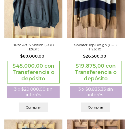
Buzo Art & Motion (COD
Sweater Top Design (COD
H26311)
H26310)
$60.000,00
$26.500,00
$45.000,00
con
$19.875,00
con
Transferencia o
Transferencia o
depósito
depósito
3
x
$20.000,00
sin
3
x
$8.833,33
sin
interés
interés
Comprar
Comprar