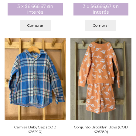
3
x
$6.666,67
sin
3
x
$6.666,67
sin
interés
interés
Comprar
Comprar
Camisa BabyGap (COD
Conjunto Brooklyn Boys (COD
K26290)
K26289)