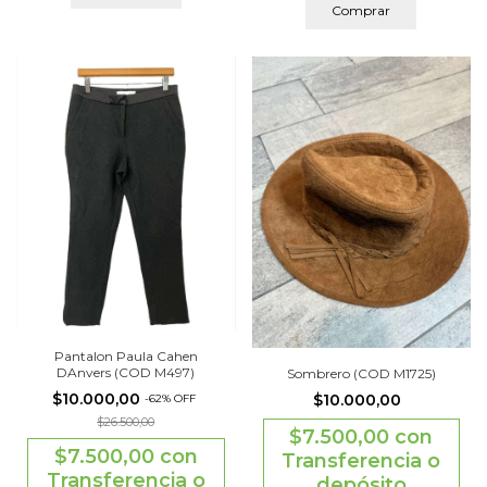
Comprar
Pantalon Paula Cahen
DAnvers (COD M497)
Sombrero (COD M1725)
$10.000,00
$10.000,00
-
62
%
OFF
$26.500,00
$7.500,00
con
$7.500,00
con
Transferencia o
Transferencia o
depósito