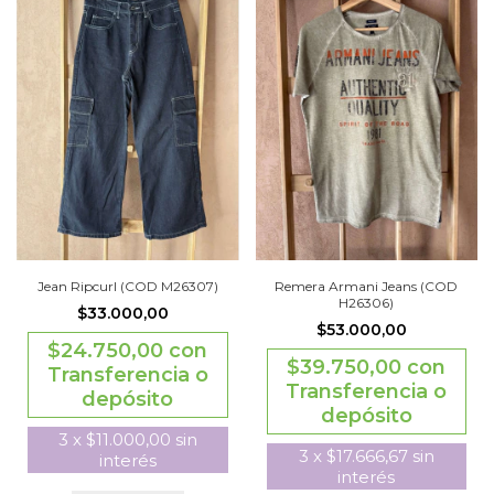
Jean Ripcurl (COD M26307)
Remera Armani Jeans (COD
H26306)
$33.000,00
$53.000,00
$24.750,00
con
$39.750,00
con
Transferencia o
Transferencia o
depósito
depósito
3
x
$11.000,00
sin
3
x
$17.666,67
sin
interés
interés