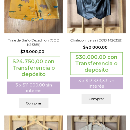
Traje de Baño Decathlon (COD
Chaleco Inversa (COD M26358)
K26359)
$40.000,00
$33.000,00
$30.000,00
con
$24.750,00
con
Transferencia o
Transferencia o
depósito
depósito
3
x
$13.333,33
sin
3
x
$11.000,00
sin
interés
interés
Comprar
Comprar