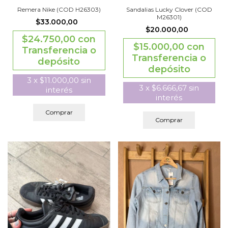
Remera Nike (COD H26303)
Sandalias Lucky Clover (COD
M26301)
$33.000,00
$20.000,00
$24.750,00
con
$15.000,00
con
Transferencia o
Transferencia o
depósito
depósito
3
x
$11.000,00
sin
3
x
$6.666,67
sin
interés
interés
Comprar
Comprar