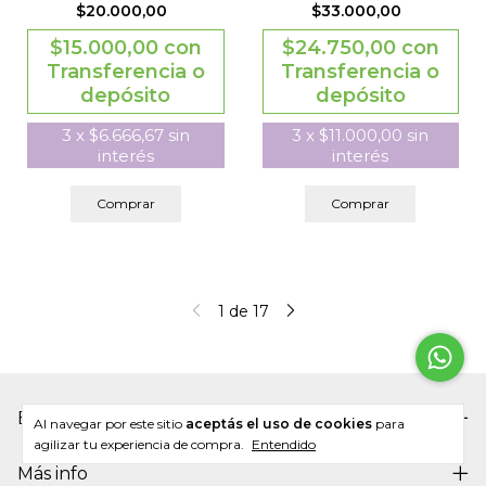
$20.000,00
$33.000,00
$15.000,00
con
$24.750,00
con
Transferencia o
Transferencia o
depósito
depósito
3
x
$6.666,67
sin
3
x
$11.000,00
sin
interés
interés
Comprar
Comprar
1
de
17
Estado
Al navegar por este sitio
aceptás el uso de cookies
para
agilizar tu experiencia de compra.
Entendido
Más info