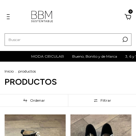
0
CIRCULAR
Bueno, Bonito y de Marca
3, 6 y 12 cuotas sin interés
M
Inicio
.
productos
PRODUCTOS
Ordenar
Filtrar