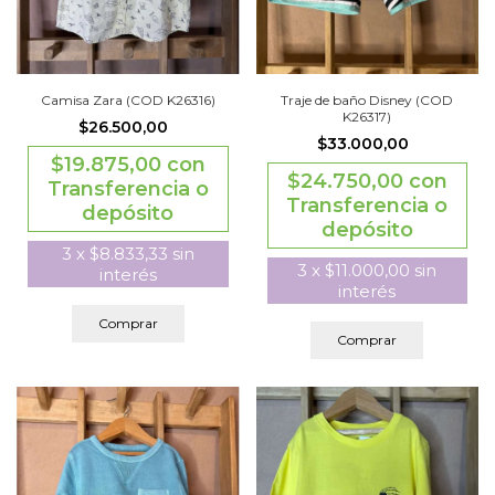
Camisa Zara (COD K26316)
Traje de baño Disney (COD
K26317)
$26.500,00
$33.000,00
$19.875,00
con
$24.750,00
con
Transferencia o
Transferencia o
depósito
depósito
3
x
$8.833,33
sin
3
x
$11.000,00
sin
interés
interés
Comprar
Comprar