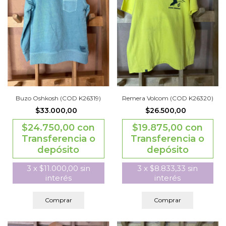
Buzo Oshkosh (COD K26319)
Remera Volcom (COD K26320)
$33.000,00
$26.500,00
$24.750,00
con
$19.875,00
con
Transferencia o
Transferencia o
depósito
depósito
3
x
$11.000,00
sin
3
x
$8.833,33
sin
interés
interés
Comprar
Comprar