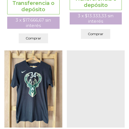
Transferencia o
depósito
depósito
3
x
$13.333,33
sin
3
x
$17.666,67
sin
interés
interés
Comprar
Comprar