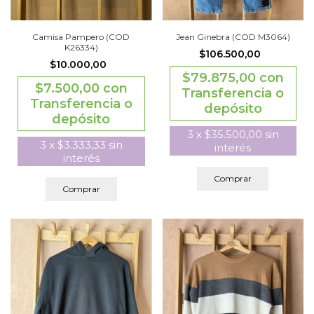
Camisa Pampero (COD
Jean Ginebra (COD M3064)
K26334)
$106.500,00
$10.000,00
$79.875,00
con
$7.500,00
con
Transferencia o
Transferencia o
depósito
depósito
3
x
$35.500,00
sin
3
x
$3.333,33
sin
interés
interés
Comprar
Comprar