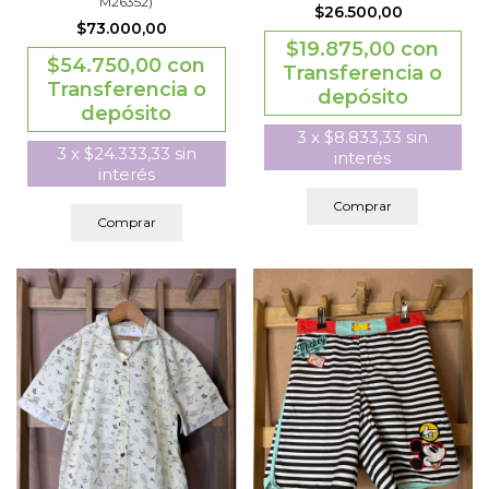
M26352)
$26.500,00
$73.000,00
$19.875,00
con
$54.750,00
con
Transferencia o
Transferencia o
depósito
depósito
3
x
$8.833,33
sin
3
x
$24.333,33
sin
interés
interés
Comprar
Comprar