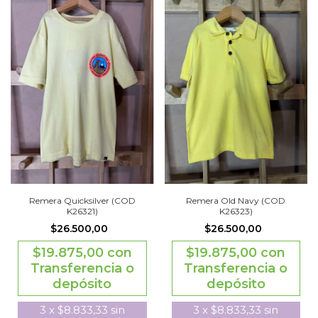
Remera Quicksilver (COD
Remera Old Navy (COD
K26321)
K26323)
$26.500,00
$26.500,00
$19.875,00
con
$19.875,00
con
Transferencia o
Transferencia o
depósito
depósito
3
x
$8.833,33
sin
3
x
$8.833,33
sin