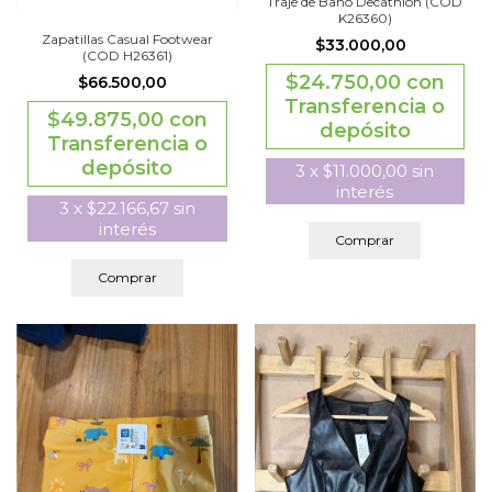
Traje de Baño Decathlon (COD
K26360)
Zapatillas Casual Footwear
$33.000,00
(COD H26361)
$24.750,00
con
$66.500,00
Transferencia o
$49.875,00
con
depósito
Transferencia o
depósito
3
x
$11.000,00
sin
interés
3
x
$22.166,67
sin
interés
Comprar
Comprar