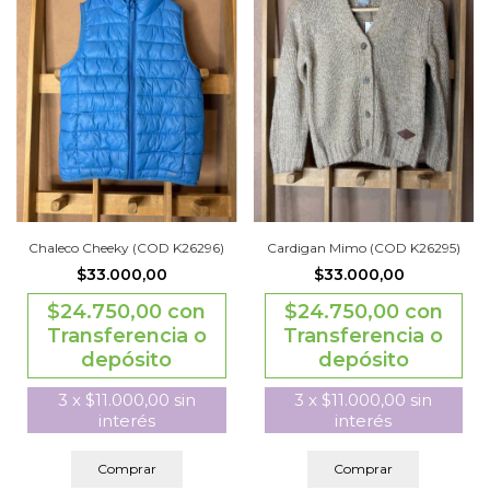
Chaleco Cheeky (COD K26296)
Cardigan Mimo (COD K26295)
$33.000,00
$33.000,00
$24.750,00
con
$24.750,00
con
Transferencia o
Transferencia o
depósito
depósito
3
x
$11.000,00
sin
3
x
$11.000,00
sin
interés
interés
Comprar
Comprar