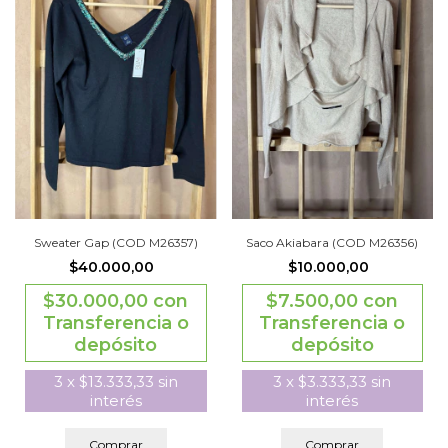
Sweater Gap (COD M26357)
Saco Akiabara (COD M26356)
$40.000,00
$10.000,00
$30.000,00
con
$7.500,00
con
Transferencia o
Transferencia o
depósito
depósito
3
x
$13.333,33
sin
3
x
$3.333,33
sin
interés
interés
Comprar
Comprar