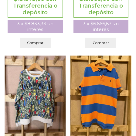
Transferencia o
Transferencia o
depósito
depósito
3
x
$8.833,33
sin
3
x
$6.666,67
sin
interés
interés
Comprar
Comprar