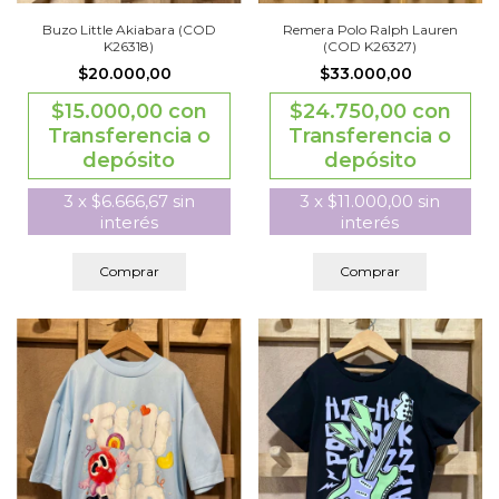
Buzo Little Akiabara (COD
Remera Polo Ralph Lauren
K26318)
(COD K26327)
$20.000,00
$33.000,00
$15.000,00
con
$24.750,00
con
Transferencia o
Transferencia o
depósito
depósito
3
x
$6.666,67
sin
3
x
$11.000,00
sin
interés
interés
Comprar
Comprar