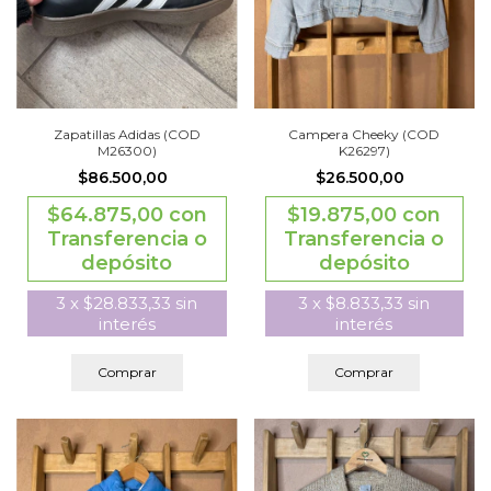
Zapatillas Adidas (COD
Campera Cheeky (COD
M26300)
K26297)
$86.500,00
$26.500,00
$64.875,00
con
$19.875,00
con
Transferencia o
Transferencia o
depósito
depósito
3
x
$28.833,33
sin
3
x
$8.833,33
sin
interés
interés
Comprar
Comprar