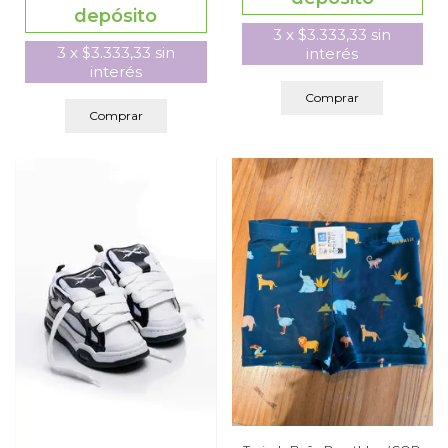
depósito
3
x
$3.333,33
sin
3
x
$3.333,33
sin
interés
interés
Comprar
Comprar