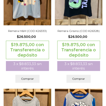
Remera H&M (COD K26333)
Remera Grisino (COD K26328)
$26.500,00
$26.500,00
$19.875,00
con
$19.875,00
con
Transferencia o
Transferencia o
depósito
depósito
3
x
$8.833,33
sin
3
x
$8.833,33
sin
interés
interés
Comprar
Comprar