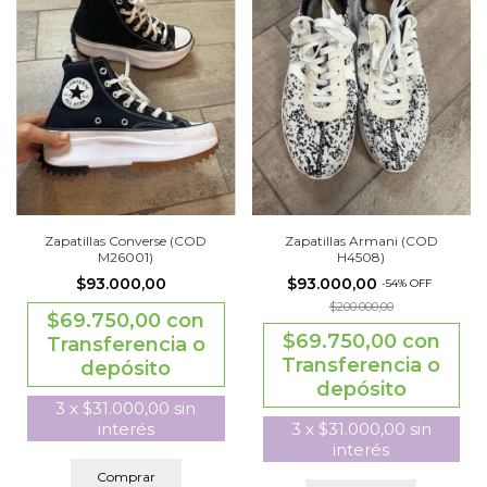
Zapatillas Converse (COD
Zapatillas Armani (COD
M26001)
H4508)
$93.000,00
$93.000,00
-
54
%
OFF
$200.000,00
$69.750,00
con
$69.750,00
con
Transferencia o
Transferencia o
depósito
depósito
3
x
$31.000,00
sin
interés
3
x
$31.000,00
sin
interés
Comprar