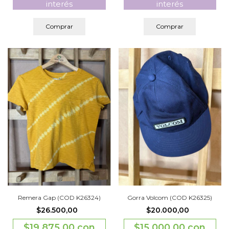
interés
interés
Comprar
Comprar
Remera Gap (COD K26324)
Gorra Volcom (COD K26325)
$26.500,00
$20.000,00
$19.875,00
con
$15.000,00
con