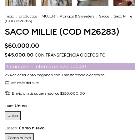
Inicio
.
productos
.
MUJER
.
Abrigos & Sweaters
.
Sacos
.
Saco Millie
(COD M26283)
SACO MILLIE (COD M26283)
$60.000,00
$45.000,00
CON
TRANSFERENCIA O DEPÓSITO
3
cuotas sin interés de
$20.000,00
25% de descuento
pagando con Transferencia o depósito
Ver más detalles
Envío gratis
superando los
$250.000,00
Talle:
Unico
Unico
Estado:
Como nuevo
Como nuevo