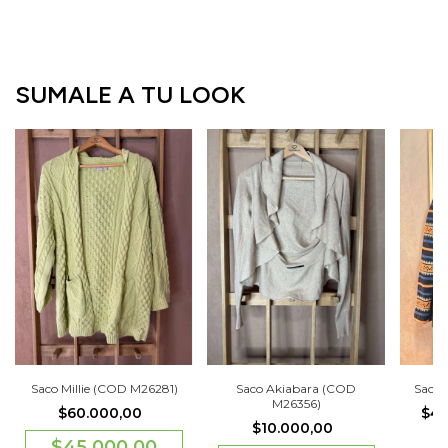
SUMALE A TU LOOK
Saco Millie (COD M26281)
Saco Akiabara (COD
Saco 
M26356)
$60.000,00
$46
$10.000,00
$45.000,00