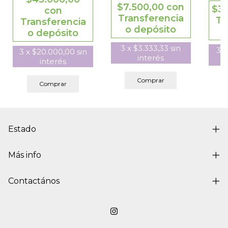
$7.500,00
con
$3
con
Transferencia
Tr
Transferencia
o depósito
o depósito
3
x
$3.333,33
sin
3
3
x
$20.000,00
sin
interés
interés
Comprar
Comprar
Estado
Más info
Contactános