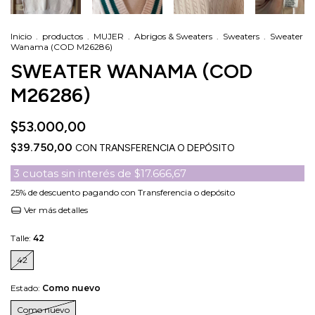
Inicio
.
productos
.
MUJER
.
Abrigos & Sweaters
.
Sweaters
.
Sweater
Wanama (COD M26286)
SWEATER WANAMA (COD
M26286)
$53.000,00
$39.750,00
CON
TRANSFERENCIA O DEPÓSITO
3
cuotas sin interés de
$17.666,67
25% de descuento
pagando con Transferencia o depósito
Ver más detalles
Talle:
42
42
Estado:
Como nuevo
Como nuevo