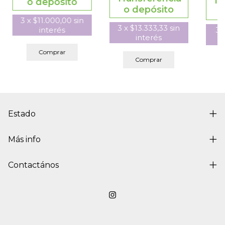
Tr
o depósito
o depósito
3
x
$11.000,00
sin
3
x
$13.333,33
sin
3
interés
interés
Comprar
Comprar
Estado
Más info
Contactános