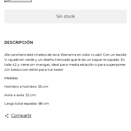
DESCRIPCIÓN
¡Re canchero este chaleco de lana Wanama en color crudo! Con un escote
V rayado en verde y un diseño trenzado que le da un toque re copado. Es
talle 42 y viene sin mangas, ideal para media estación o para superponer.
¡Un básico con estilo para tus looks!
Medidas
Hombro a hombro: 55 cm
Axila a axila: 52 cm
Largo total espalda: 68 cm
Compartir