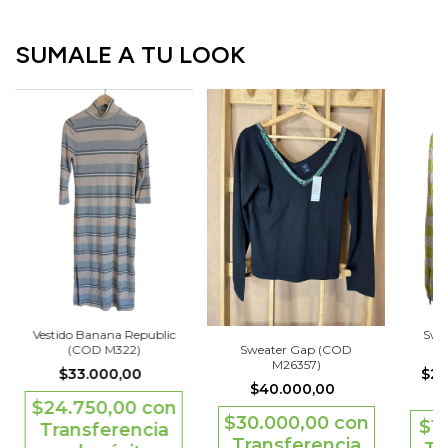
SUMALE A TU LOOK
Swe
Vestido Banana Republic
Sweater Gap (COD
(COD M322)
M26357)
$26
$33.000,00
$40.000,00
$24.750,00
con
$30.000,00
con
$1
Transferencia
Transferencia