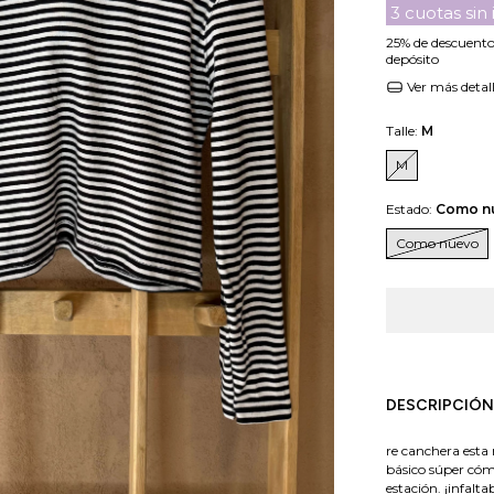
3
cuotas sin
25% de descuent
depósito
Ver más detal
Talle:
M
M
Estado:
Como n
Como nuevo
DESCRIPCIÓN
re canchera esta
básico súper cóm
estación. ¡infalta