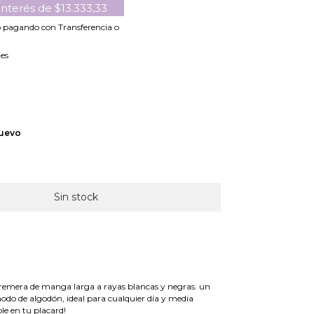
 interés de
$13.333,33
o
pagando con Transferencia o
les
uevo
 remera de manga larga a rayas blancas y negras. un
odo de algodón, ideal para cualquier día y media
ble en tu placard!