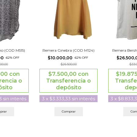
ko (COD M515)
Remera Ginebra (COD M124)
Remera Bers
00
$10.000,00
$26.500
-
62
%
OFF
-
62
%
OFF
00,00
$26.500,00
$33.
,00
con
$7.500,00
con
$19.87
rencia o
Transferencia o
Transfe
sito
depósito
dep
3
sin interés
3
x
$3.333,33
sin interés
3
x
$8.833,
prar
Comprar
Com