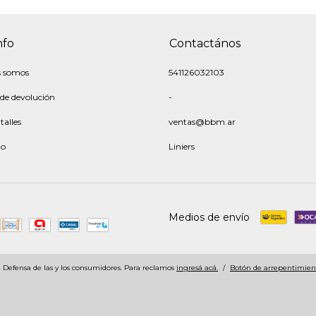
nfo
Contactános
s somos
541126032103
 de devolución
-
talles
ventas@bbm.ar
to
Liniers
Medios de envío
Defensa de las y los consumidores. Para reclamos
ingresá acá.
/
Botón de arrepentimien