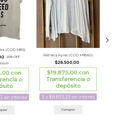
hka (COD M85)
Remera Ayres (COD M1860)
Remera Victori
,00
-
20
%
OFF
M1
$26.500,00
000,00
$40.000
$19.875,00
con
5,00
con
$46.
Transferencia o
rencia o
$30.00
depósito
ósito
Transfe
dep
3
x
$8.833,33
sin interés
33
sin interés
3
x
$13.333,
Comprar
prar
Com