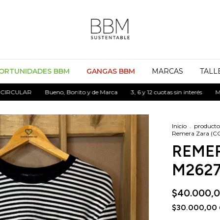
ORTUNIDADES BBM
GANGAS BBM
MARCAS
TALL
LAR
Bueno, Bonito y de Marca
3, 6 y 12 cuotas sin interés
MODA C
Inicio
.
producto
Remera Zara (C
REMER
M2627
$40.000,
$30.000,00