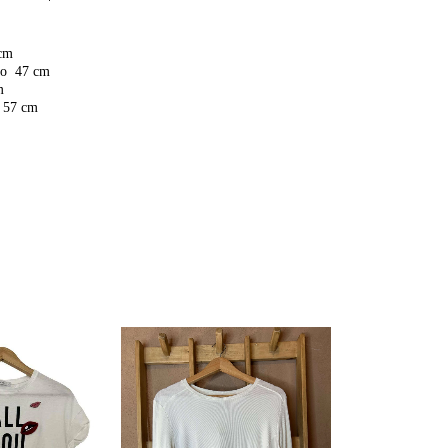
 cm
ro
47 cm
m
 57 cm