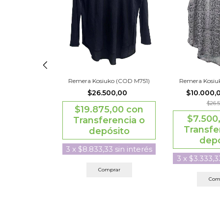
 Of Cake (COD
Remera Kosiuko (COD M751)
Remera Kosiu
61)
$26.500,00
$10.000,
00,00
$26.5
$19.875,00
con
5,00
con
$7.500
Transferencia o
rencia o
Transfe
depósito
sito
depó
3
x
$8.833,33
sin interés
3
sin interés
3
x
$3.333,3
Comprar
prar
Com