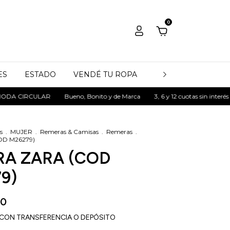
0
ES
ESTADO
VENDÉ TU ROPA
QUIÉNES SOMOS
IRCULAR
Bueno, Bonito y de Marca
3, 6 y 12 cuotas sin interés
MO
s
.
MUJER
.
Remeras & Camisas
.
Remeras
.
OD M26279)
A ZARA (COD
9)
00
CON
TRANSFERENCIA O DEPÓSITO