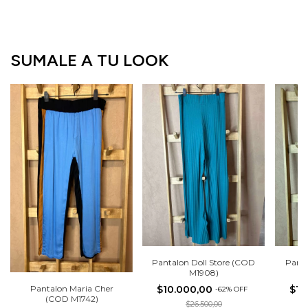
SUMALE A TU LOOK
Pantalon Doll Store (COD
Pant
M1908)
Pantalon Maria Cher
$10.000,00
$10
-
62
%
OFF
(COD M1742)
$26.500,00