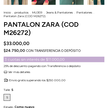
Inicio
.
productos
.
MUJER
.
Jeans & Pantalones
.
Pantalones
.
Pantalon Zara (COD M26272)
PANTALON ZARA (COD
M26272)
$33.000,00
$24.750,00
CON
TRANSFERENCIA O DEPÓSITO
3
cuotas sin interés de
$11.000,00
25% de descuento
pagando con Transferencia o depósito
Ver más detalles
Envío gratis
superando los
$250.000,00
Talle:
S
S
Estado:
Como nuevo