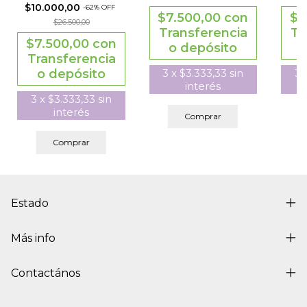
$10.000,00
-
62
%
OFF
$7.500,00
con
$7
$26.500,00
Transferencia
Tr
$7.500,00
con
o depósito
Transferencia
o depósito
3
x
$3.333,33
sin
3
interés
3
x
$3.333,33
sin
interés
Comprar
Comprar
Estado
Más info
Contactános